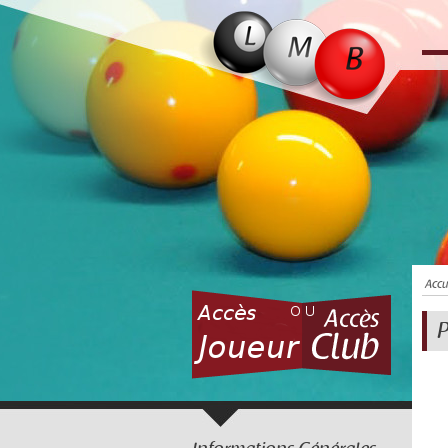
Accu
P