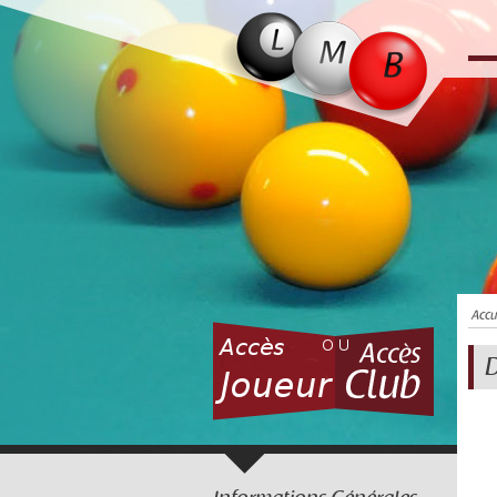
Accu
D