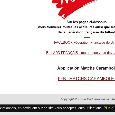
Sur les pages ci-dessous,
vous trouverez toutes les actualités ainsi que le
de la Fédération française du billard
------
FACEBOOK Fédération Française de Bill
------
BILLARD FRANÇAIS : tout ce que vous devez 
Application Matchs Carambol
------
FFB - MATCHS CARAMBOLE 
------
Copyright © Ligue Méditerranée de bill
fonctionnels, en naviguant sur ce site vous acceptez leurs utilisations.
Plus d'