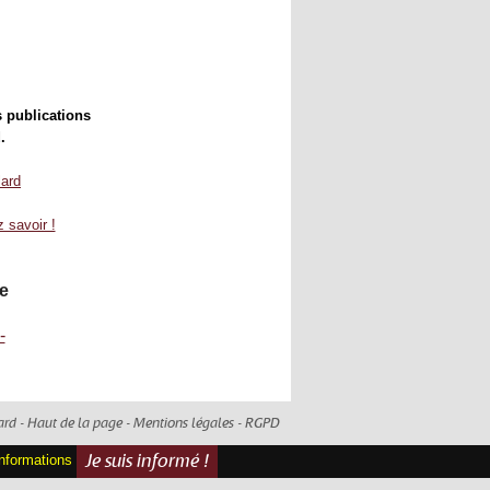
s publications
.
ard
savoir !
e
-
ard -
Haut de la page
-
Mentions légales
-
RGPD
informations