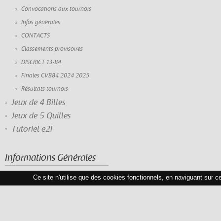
Convocations aux tournois
Infos générales
CONTACTS
Classements provisoires
DISCRICT 13-84
Finales CVB84 2024 2025
Résultats tournois
Jeux de 4 Billes
Jeux de 5 Quilles
Tutoriel e2i
Informations Générales
Ce site n'utilise que des cookies fonctionnels, en naviguant sur c