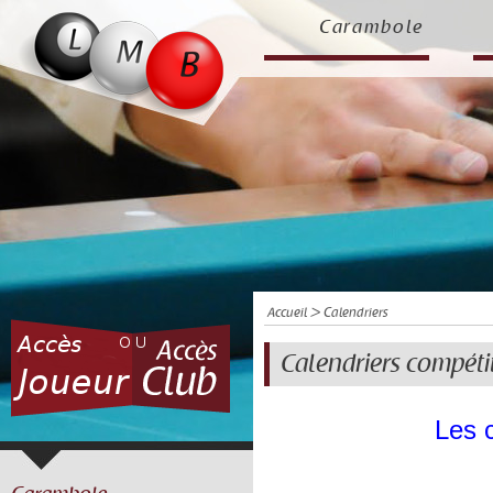
Carambole
Accueil
> Calendriers
Calendriers compéti
Les c