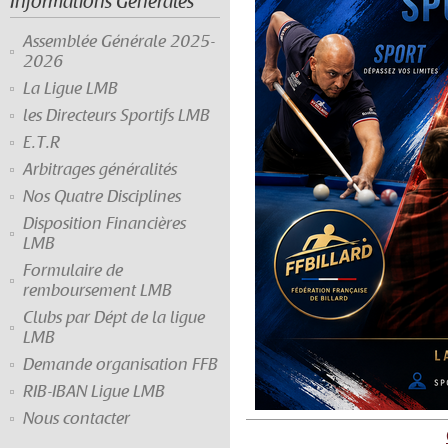
Informations Générales
Assemblée Générale 2025-
2026
La Ligue LMB
les Directeurs Sportifs LMB
E.T.R
Arbitrages généralités
Nos Quatre Disciplines
Disposition Financières
LMB
Formulaire de
remboursement LMB
Clubs par Dépt de la ligue
LMB
Demande organisation FFB
RIB-IBAN Ligue LMB
Nous contacter