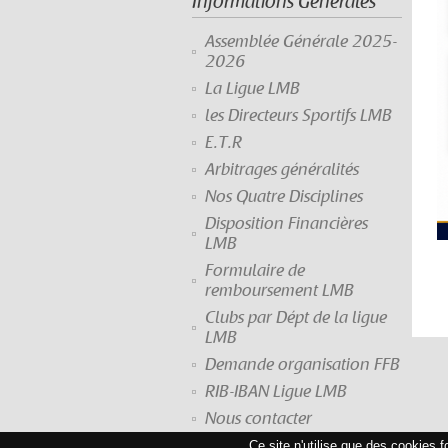
Informations Générales
Assemblée Générale 2025-
2026
La Ligue LMB
les Directeurs Sportifs LMB
E.T.R
Arbitrages généralités
Nos Quatre Disciplines
Disposition Financières
LMB
Formulaire de
remboursement LMB
Clubs par Dépt de la ligue
LMB
Demande organisation FFB
RIB-IBAN Ligue LMB
Nous contacter
Ce site n'utilise que des cookies 