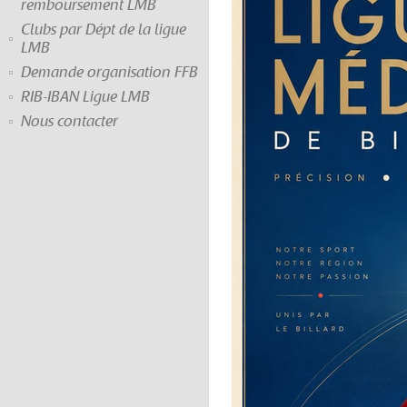
remboursement LMB
Clubs par Dépt de la ligue
LMB
Demande organisation FFB
RIB-IBAN Ligue LMB
Nous contacter