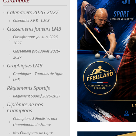
Carambole
Calendriers 2026-2027
Calendrier F.F.B - L.M.B
Classements joueurs LMB
Classifications joueurs 2026-
2027
Classement provisoires 2026-
2027
Graphiques LMB
Graphiques - Tournois de Ligue
LMB
Règlements Sportifs
Règlement Sportif 2026-2027
Diplômes de nos
Champions
Champions & Finalistes aux
championnat de France
Nos Champions de Ligue