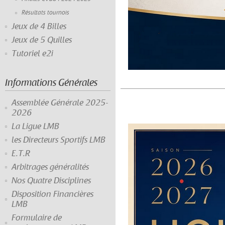
Résultats tournois
Jeux de 4 Billes
Jeux de 5 Quilles
Tutoriel e2i
Informations Générales
Assemblée Générale 2025-
2026
La Ligue LMB
les Directeurs Sportifs LMB
E.T.R
Arbitrages généralités
Nos Quatre Disciplines
Disposition Financières
LMB
Formulaire de