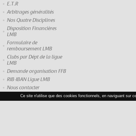
E.T.R
Arbitrages généralités
Nos Quatre Disciplines
Disposition Financières
LMB
Formulaire de
remboursement LMB
Clubs par Dépt de la ligue
LMB
Demande organisation FFB
RIB-IBAN Ligue LMB
Nous contacter
Ce site n'utilise que des cookies fonctionnels, en naviguant sur c