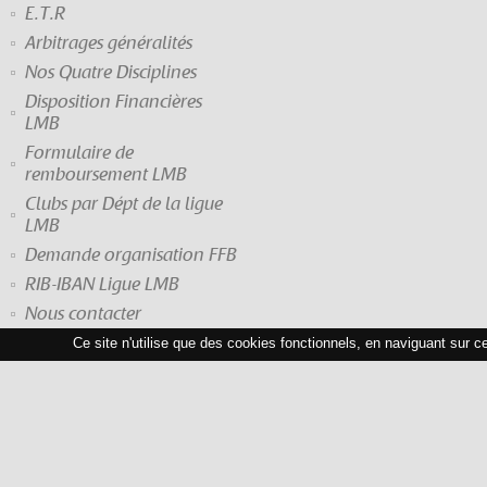
E.T.R
Arbitrages généralités
Nos Quatre Disciplines
Disposition Financières
LMB
Formulaire de
remboursement LMB
Clubs par Dépt de la ligue
LMB
Demande organisation FFB
RIB-IBAN Ligue LMB
Nous contacter
Ce site n'utilise que des cookies fonctionnels, en naviguant sur c