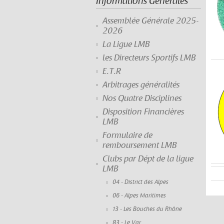
Informations Générales
Assemblée Générale 2025-
2026
La Ligue LMB
les Directeurs Sportifs LMB
E.T.R
Arbitrages généralités
Nos Quatre Disciplines
Disposition Financières
LMB
Formulaire de
remboursement LMB
Clubs par Dépt de la ligue
LMB
04 - District des Alpes
06 - Alpes Maritimes
13 - Les Bouches du Rhône
83 - Le Var