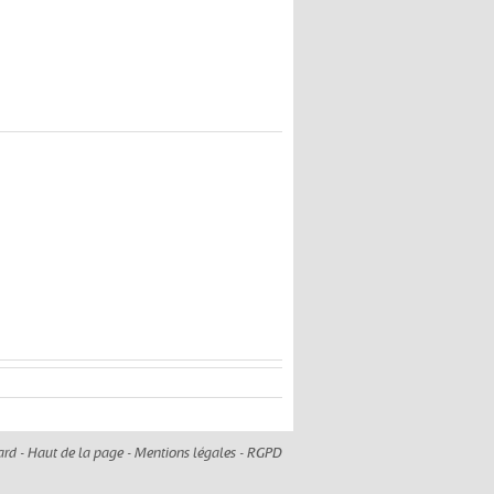
ard -
Haut de la page
-
Mentions légales
-
RGPD