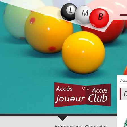
Accu
D