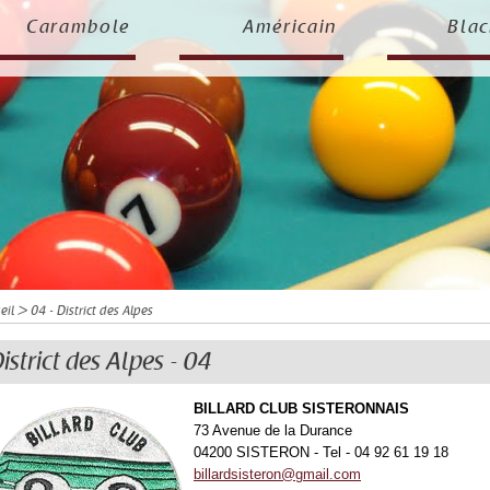
Carambole
Américain
Blac
eil
> 04 - District des Alpes
istrict des Alpes - 04
BILLARD CLUB SISTERONNAIS
73 Avenue de la Durance
04200 SISTERON - Tel - 04 92 61 19 18
billardsisteron@gmail.com