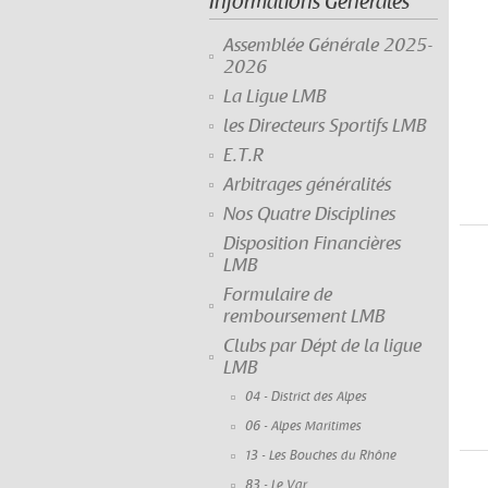
Informations Générales
Assemblée Générale 2025-
2026
La Ligue LMB
les Directeurs Sportifs LMB
E.T.R
Arbitrages généralités
Nos Quatre Disciplines
Disposition Financières
LMB
Formulaire de
remboursement LMB
Clubs par Dépt de la ligue
LMB
04 - District des Alpes
06 - Alpes Maritimes
13 - Les Bouches du Rhône
83 - Le Var