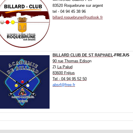
83520 Roquebrune sur argent
tel - 04 94 45 38 96
billard.roquebrune@outlook.fr
BILLARD CLUB DE ST RAPHAEL
-FREJUS
90 rue Thomas Ediso
n
ZI.
La Palud
83600 Fréjus
Tel - 04 94 95 52 50
absrf@free.fr