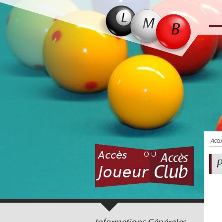
Accu
P