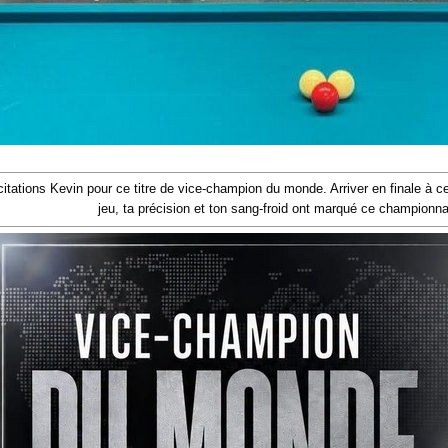
citations Kevin pour ce titre de vice-champion du monde. Arriver en finale à ce n
jeu, ta précision et ton sang-froid ont marqué ce champion