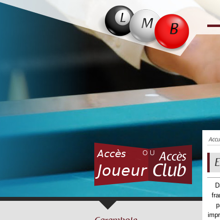
Accu
E
D
fra
p
impr