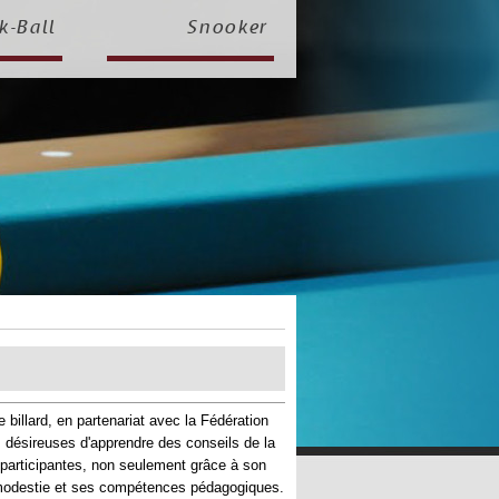
k-Ball
Snooker
billard, en partenariat avec la Fédération
s, désireuses d'apprendre des conseils de la
participantes, non seulement grâce à son
a modestie et ses compétences pédagogiques.